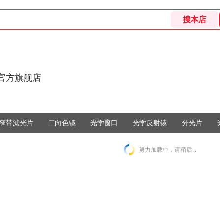
E官方旗舰店
窄带滤光片
二向色镜
光学窗口
光学反射镜
分光片
努力加载中，请稍后...