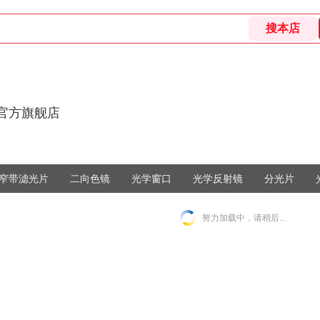
E官方旗舰店
窄带滤光片
二向色镜
光学窗口
光学反射镜
分光片
努力加载中，请稍后...